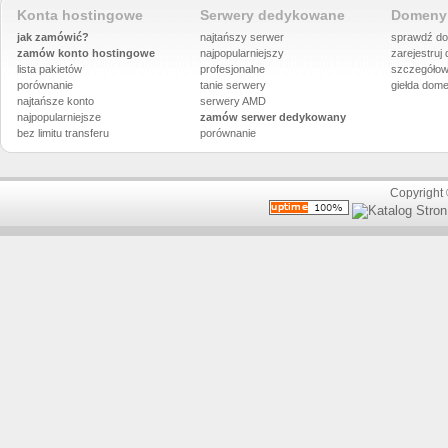
Konta hostingowe
Serwery dedykowane
Domeny 
jak zamówić?
najtańszy serwer
sprawdź do
zamów konto hostingowe
najpopularniejszy
zarejestruj
lista pakietów
profesjonalne
szczegółow
porównanie
tanie serwery
giełda dom
najtańsze konto
serwery AMD
najpopularniejsze
zamów serwer dedykowany
bez limitu transferu
porównanie
Copyright