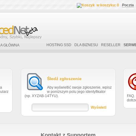
w koszyku: 0
Poczta
HOSTING SSD
DLA BIZNESU
RESELLER
SERWE
A GŁÓWNA
Śledź zgłoszenie
za
Aby wyświetlić swoje zgłoszenie, wpisz
ularz
w poniższym polu jego identyfikator
(np. XYZAB-14TYU).
FAQ. 
dotrz
Wyświetl
Kontakt z Supportem