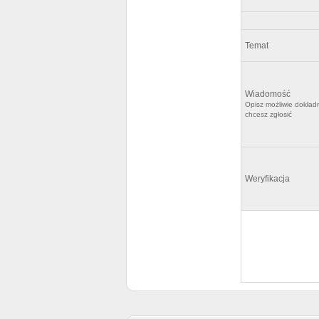
Temat
Wiadomość
Opisz możliwie dokładn
chcesz zgłosić
Weryfikacja