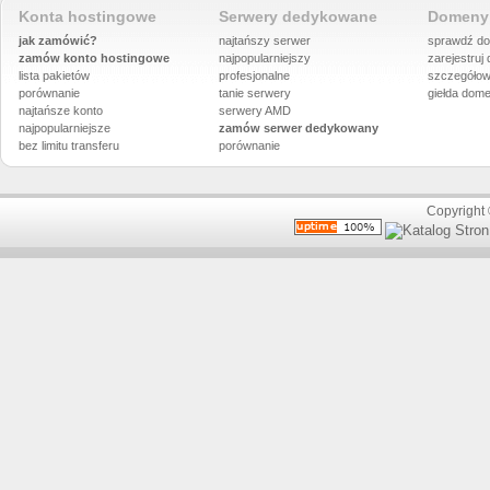
Konta hostingowe
Serwery dedykowane
Domeny 
jak zamówić?
najtańszy serwer
sprawdź do
zamów konto hostingowe
najpopularniejszy
zarejestruj
lista pakietów
profesjonalne
szczegółow
porównanie
tanie serwery
giełda dom
najtańsze konto
serwery AMD
najpopularniejsze
zamów serwer dedykowany
bez limitu transferu
porównanie
Copyright